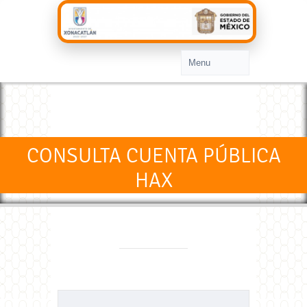
CONSULTA CUENTA PÚBLICA
HAX