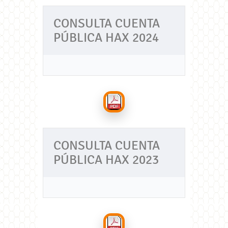
CONSULTA CUENTA
PÚBLICA HAX 2024
CONSULTA CUENTA
PÚBLICA HAX 2023