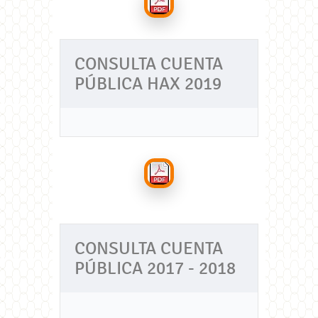
CONSULTA CUENTA
PÚBLICA HAX 2019
CONSULTA CUENTA
PÚBLICA 2017 - 2018