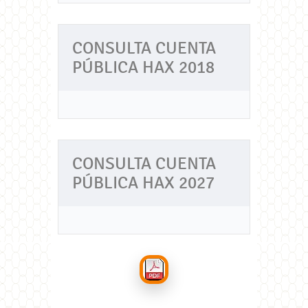
CONSULTA CUENTA
PÚBLICA HAX 2018
CONSULTA CUENTA
PÚBLICA HAX 2027